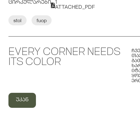
ᲪᲘᲠᲙᲣᲚᲐᲠᲔᲑᲘ
1
ATTACHED_PDF
stol
fuop
ჩვ
EVERY CORNER NEEDS
თა
გა
ITS COLOR
ხა
იტ
ყო
ერ
ᲣᲙᲐᲜ