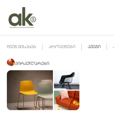
ᲩᲕᲔᲜ ᲨᲔᲡᲐᲮᲔᲑ
ᲞᲠᲝᲔᲥᲢᲔᲑᲘ
ᲐᲕᲔᲯᲘ
ᲪᲘᲠᲙᲣᲚᲐᲠᲔᲑᲘ