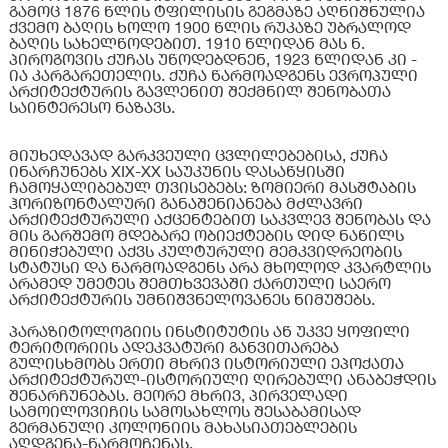
გამოც 1876 წლის ტფილისის გეგმაზე აღნიშნულია
ქვემო ბაღის ხოლო 1900 წლის რუკაზე უბრალოდ
ბაღის სახელწოდებით. 1910 წლიდან მას ნ.
პიროგოვის ქუჩას უწოდებდნენ, 1923 წლიდან კი -
ია კარგარეთელის. ქუჩა წარმოადგენს ევროპული
არქიტექტურის გავლენით შექმნილ შენობათა
საინტერესო ნაზავს.
მიუხედავად გარკვეული ცვლილებებისა, ქუჩა
ინარჩუნებს XIX-XX საუკუნის დასაწყისში
ჩამოყალიბებულ თვისებებს: ზომიერი მასშტაბის
ჰორიზონტალური განაშენიანება მძლავრი
არქიტექტურული აქცენტებით საკვლევ შენობას და
მის გარშემო მდებარე ობიექტების დიდ ნაწილს
მინიჭებული აქვს კულტურული მემკვიდრეობის
სტატუსი და წარმოადგენს არა მხოლოდ კვარტლის
არამედ უმეტეს შემთხვევაში ქართული საერო
არქიტექტურის უმნიშვნელოვანეს ნიმუშებს.
პარაზიტოლოგიის ინსტიტუტის აწ უკვე ყოფილი
ტერიტორიის ადეკვატური განვითარება
გულისხმობს ერთი მხრივ ისტორიული ეპოქათა
არქიტექტურულ-ისტორიული ღირებული ანაბეჭდის
შენარჩუნებას. მეორე მხრივ, პირველადი
სამოილოვიჩის სამოსახლოს შესაბამისად
გერმანული კოლონიის მახასიათებლების
აღდგენა-წარმოჩენას.