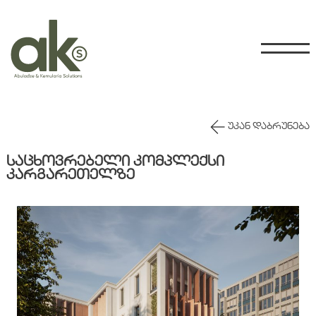
ᲣᲙᲐᲜ ᲓᲐᲑᲠᲣᲜᲔᲑᲐ
ᲡᲐᲪᲮᲝᲕᲠᲔᲑᲔᲚᲘ ᲙᲝᲛᲞᲚᲔᲥᲡᲘ
ᲙᲐᲠᲒᲐᲠᲔᲗᲔᲚᲖᲔ