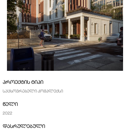
ᲞᲠᲝᲔᲥᲢᲘᲡ ᲢᲘᲞᲘ
ᲡᲐᲪᲮᲝᲕᲠᲔᲑᲔᲚᲘ ᲙᲝᲛᲞᲚᲔᲥᲡᲘ
ᲬᲔᲚᲘ
2022
ᲓᲐᲡᲠᲣᲚᲔᲑᲣᲚᲘ