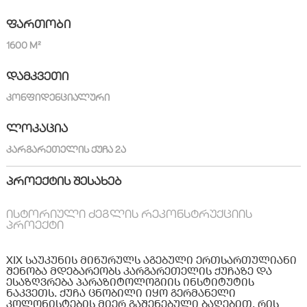
ᲤᲐᲠᲗᲝᲑᲘ
1600 M²
ᲓᲐᲛᲙᲕᲔᲗᲘ
ᲙᲝᲜᲤᲘᲓᲔᲜᲪᲘᲐᲚᲣᲠᲘ
ᲚᲝᲙᲐᲪᲘᲐ
ᲙᲐᲠᲒᲐᲠᲔᲗᲔᲚᲘᲡ ᲥᲣᲩᲐ 2Ა
ᲞᲠᲝᲔᲥᲢᲘᲡ ᲨᲔᲡᲐᲮᲔᲑ
ᲘᲡᲢᲝᲠᲘᲣᲚᲘ ᲫᲔᲒᲚᲘᲡ ᲠᲔᲙᲝᲜᲡᲢᲠᲣᲥᲪᲘᲘᲡ
ᲞᲠᲝᲔᲥᲢᲘ
XIX საუკუნის მიწურულს აგებული ერთსართულიანი
შენობა მდებარეობს კარგარეთელის ქუჩაზე და
ესაზღვრება პარაზიტოლოგიის ინსტიტუტის
ნაკვეთს. ქუჩა ცნობილი იყო გერმანელი
კოლონისტების მიერ გაშენებული ბაღებით, რის